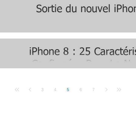
Sortie du nouvel iPho
iPhone 8 : 25 Caractéri
Confirmées Pour Le N
Smartphone d’App
3
4
5
6
7