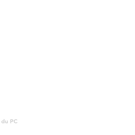
Horaires d'ouvertures
Mardi au Samedi
10h00 - 18h00
t du PC
Horaires d'ouvertures
Mardi au Samedi