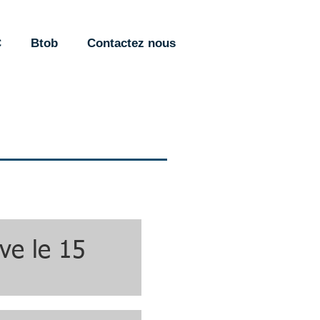
C
Btob
Contactez nous
ve le 15