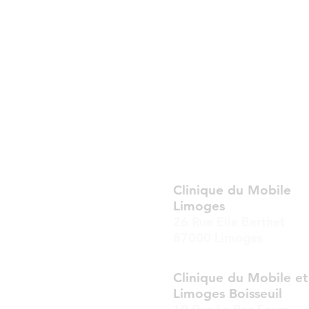
Clinique du Mobile
Limoges
26 Rue Elie Berthet
87000 Limoges
Clinique du Mobile e
Limoges Boisseuil