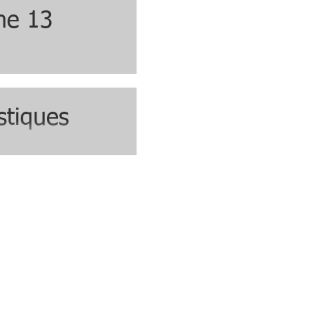
ne 13
stiques
ouveau
le