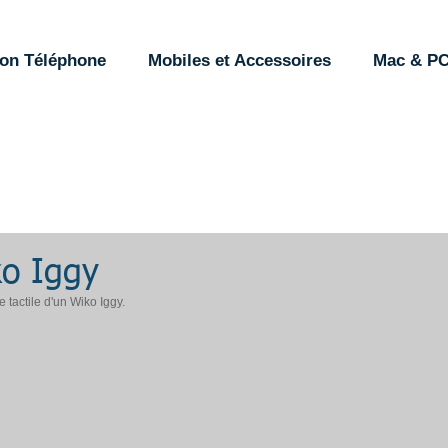
ion Téléphone
Mobiles et Accessoires
Mac & P
ko Iggy
tactile d'un Wiko Iggy.  