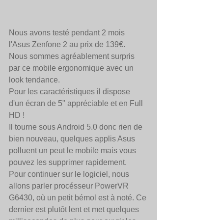
Nous avons testé pendant 2 mois 
l'Asus Zenfone 2 au prix de 139€. 
Nous sommes agréablement surpris 
par ce mobile ergonomique avec un 
look tendance. 
Pour les caractéristiques il dispose 
d'un écran de 5" appréciable et en Full 
HD !
Il tourne sous Android 5.0 donc rien de 
bien nouveau, quelques applis Asus 
polluent un peut le mobile mais vous 
pouvez les supprimer rapidement. 
Pour continuer sur le logiciel, nous 
allons parler procésseur PowerVR 
G6430, où un petit bémol est à noté. Ce 
dernier est plutôt lent et met quelques 