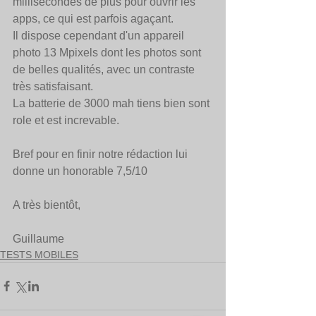
millisecondes de plus pour ouvrir les 
apps, ce qui est parfois agaçant. 
Il dispose cependant d'un appareil 
photo 13 Mpixels dont les photos sont 
de belles qualités, avec un contraste 
très satisfaisant. 
La batterie de 3000 mah tiens bien sont 
role et est increvable.
Bref pour en finir notre rédaction lui 
donne un honorable 7,5/10
A très bientôt, 
Guillaume
TESTS MOBILES