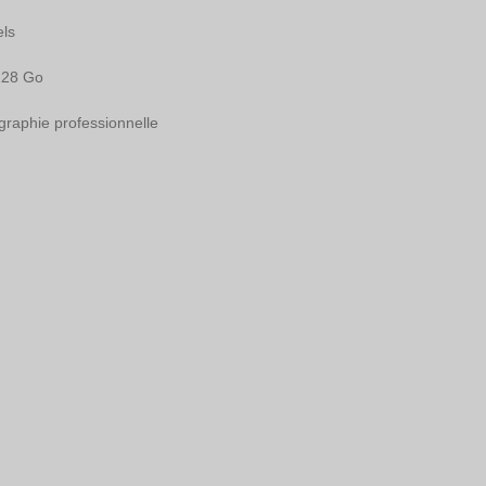
ls  
28 Go 
aphie professionnelle 