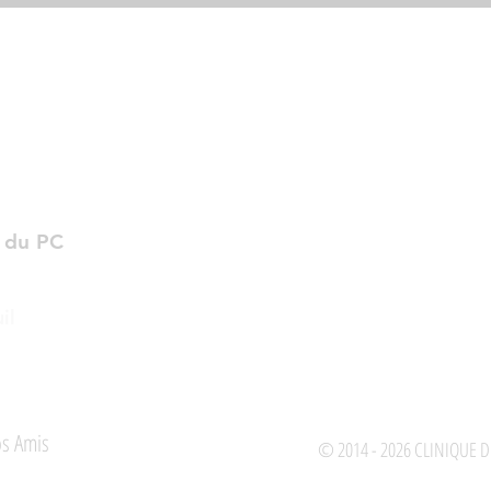
Horaires d'ouvertures
Mardi au Samedi
10h00 - 18h00
t du PC
Horaires d'ouvertures
Mardi au Samedi
9h30 - 12h30 /
13h30 - 18h30
il
s Amis
Contact
© 2014 - 2026 CLINIQUE D