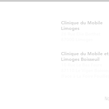
Clinique du Mobile
Limoges
26 Rue Elie Berthet
87000 Limoges
Clinique du Mobile e
Limoges Boisseuil
10 Rue Le Bas Faure
87110 Le Vigen Boisseu
(Face à La Foire Fouille)
Actualité
Mentions Légales
No