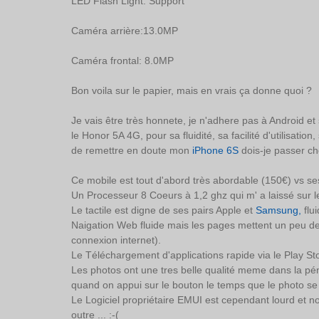
LED Flash Light: Support 
Caméra arrière:13.0MP 
Caméra frontal: 8.0MP 
Bon voila sur le papier, mais en vrais ça donne quoi ? 
Je vais être très honnete, je n'adhere pas à Android e
le Honor 5A 4G, pour sa fluidité, sa facilité d'utilisati
de remettre en doute mon 
iPhone 6S
 dois-je passer c
Ce mobile est tout d'abord très abordable (150€) vs se
Un Processeur 8 Coeurs à 1,2 ghz qui m' a laissé sur l
Le tactile est digne de ses pairs Apple et 
Samsung,
 flu
Naigation Web fluide mais les pages mettent un peu de 
connexion internet). 
Le Téléchargement d'applications rapide via le Play Sto
Les photos ont une tres belle qualité meme dans la pé
quand on appui sur le bouton le temps que le photo se
Le Logiciel propriétaire EMUI est cependant lourd et n
outre ... :-(