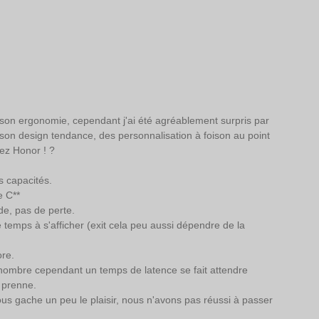
t son ergonomie, cependant j'ai été agréablement surpris par 
on, son design tendance, des personnalisation à foison au point 
hez Honor ! ?
s capacités.
e C**
ide, pas de perte.
temps à s'afficher (exit cela peu aussi dépendre de la 
re. 
nombre cependant un temps de latence se fait attendre 
 prenne. 
ous gache un peu le plaisir, nous n'avons pas réussi à passer 