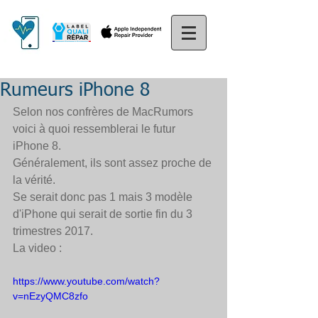
Rumeurs iPhone 8
Selon nos confrères de 
MacRumors 
voici à quoi ressemblerai le futur 
iPhone 8. 
Généralement, ils sont assez proche de 
la vérité. 
Se serait donc pas 1 mais 3 modèle 
d'iPhone qui serait de sortie fin du 3 
trimestres 2017. 
La video : 
https://www.youtube.com/watch?
v=nEzyQMC8zfo