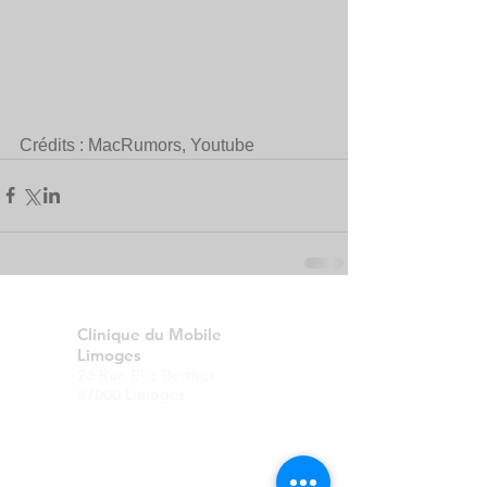
Crédits : MacRumors, Youtube
Clinique du Mobile
Limoges
26 Rue Elie Berthet
87000 Limoges
Horaires d'ouvertures
Mardi au Samedi
10h00 - 18h00