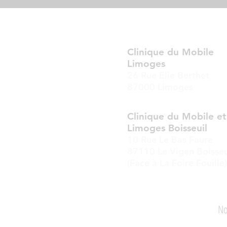
Clinique du Mobile
Limoges
26 Rue Elie Berthet
87000 Limoges
Clinique du Mobile e
Limoges Boisseuil
10 Rue Le Bas Faure
87110 Le Vigen Boisseu
(Face à La Foire Fouille)
Actualité
Mentions Légales
No