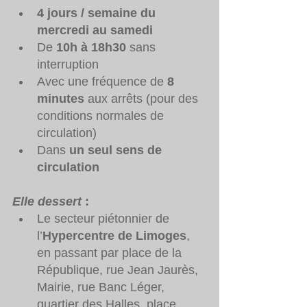
4 jours / semaine du 
mercredi au samedi
De 
10h à 18h30
 sans 
interruption 
Avec une fréquence de 
8 
minutes
 aux arrêts (pour des 
conditions normales de 
circulation)
Dans 
un seul sens de 
circulation
Elle dessert
 :
Le secteur piétonnier de 
l’
Hypercentre de Limoges
, 
en passant par place de la 
République, rue Jean Jaurès, 
Mairie, rue Banc Léger, 
quartier des Halles, place 