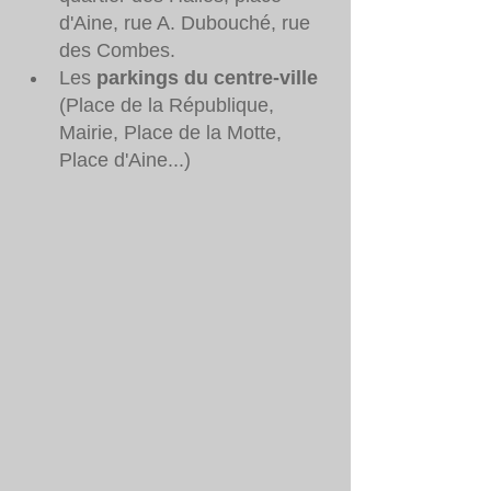
d'Aine, rue A. Dubouché, rue 
des Combes.
Les 
parkings du centre-ville
(Place de la République, 
Mairie, Place de la Motte, 
Place d'Aine...)